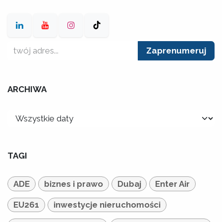
Zaprenumeruj
ARCHIWA
TAGI
ADE
biznes i prawo
Dubaj
Enter Air
EU261
inwestycje nieruchomości