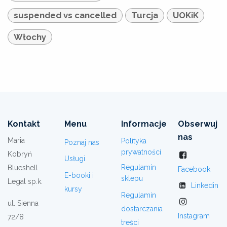
suspended vs cancelled
Turcja
UOKiK
Włochy
Kontakt
Menu
Informacje
Obserwuj
nas
Maria
Polityka
Poznaj nas
prywatności
Kobryń
Usługi
Regulamin
Blueshell
Facebook
E-booki i
sklepu
Legal sp.k.
Linkedin
kursy
Regulamin
ul. Sienna
dostarczania
Instagram
72/8
treści