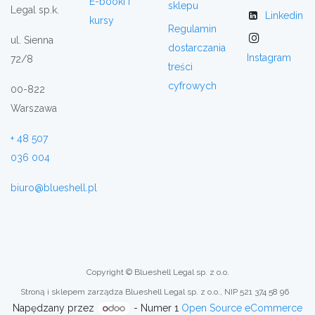
E-booki i
sklepu
Legal sp.k.
Linkedin
kursy
Regulamin
ul. Sienna
dostarczania
Instagram
72/8
treści
cyfrowych
00-822
Warszawa
+ 48 507
036 004
biuro@blueshell.pl
Copyright © Blueshell Legal sp. z o.o.
Stroną i sklepem zarządza Blueshell Legal sp. z o.o., NIP 521 374 58 96
Napędzany przez
- Numer 1
Open Source eCommerce